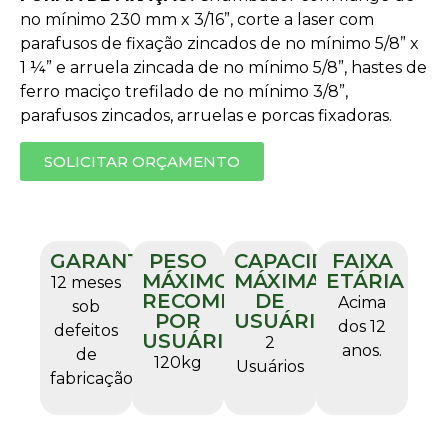
no mínimo 230 mm x 3/16”, corte a laser com
parafusos de fixação zincados de no mínimo 5/8” x
1 ¼” e arruela zincada de no mínimo 5/8”, hastes de
ferro maciço trefilado de no mínimo 3/8”,
parafusos zincados, arruelas e porcas fixadoras.
SOLICITAR ORÇAMENTO
GARANTIA
PESO
CAPACIDADE
FAIXA
MÁXIMO
MÁXIMA
ETÁRIA
12 meses
RECOMENDADO
DE
Acima
sob
POR
USUÁRIO
dos 12
defeitos
USUÁRIO
2
anos.
de
120kg
Usuários
fabricação.