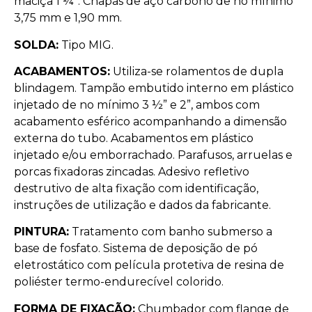
maciça 1 ¼”. Chapas de aço carbono de no mínimo
3,75 mm e 1,90 mm.
SOLDA:
Tipo MIG.
ACABAMENTOS:
Utiliza-se rolamentos de dupla
blindagem. Tampão embutido interno em plástico
injetado de no mínimo 3 ½” e 2”, ambos com
acabamento esférico acompanhando a dimensão
externa do tubo. Acabamentos em plástico
injetado e/ou emborrachado. Parafusos, arruelas e
porcas fixadoras zincadas. Adesivo refletivo
destrutivo de alta fixação com identificação,
instruções de utilização e dados da fabricante.
PINTURA:
Tratamento com banho submerso a
base de fosfato. Sistema de deposição de pó
eletrostático com película protetiva de resina de
poliéster termo-endurecível colorido.
FORMA DE FIXAÇÃO:
Chumbador com flange de