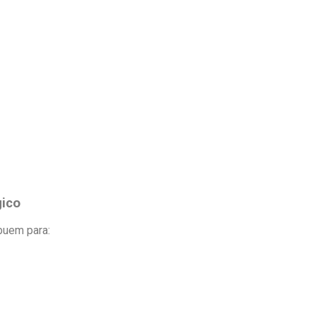
gico
buem para: